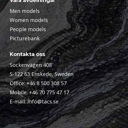
Våra avdelningar
Men models
Women models
People models
Picturebank
Kontakta oss
Sockenvägen 408
S-122 63 Enskede, Sweden
Office:
+46 8 500 308 57
Mobile:
+46 70 775 47 17
E-mail:
info@tacs.se