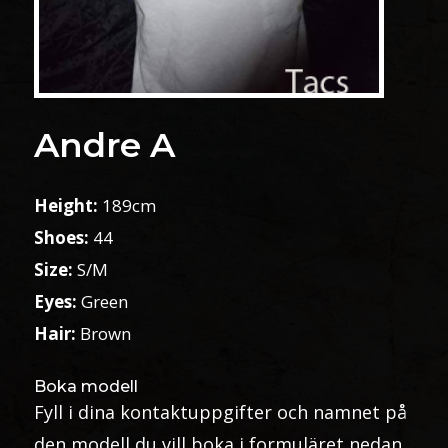
Andre A
Height:
189cm
Shoes:
44
Size:
S/M
Eyes:
Green
Hair:
Brown
Boka modell
Fyll i dina kontaktuppgifter och namnet på
den modell du vill boka i formuläret nedan.