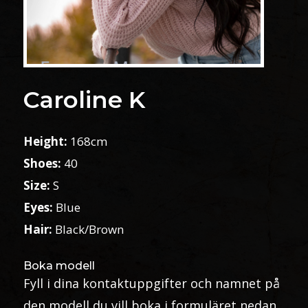
Caroline K
Height:
168cm
Shoes:
40
Size:
S
Eyes:
Blue
Hair:
Black/Brown
Boka modell
Fyll i dina kontaktuppgifter och namnet på
den modell du vill boka i formuläret nedan.