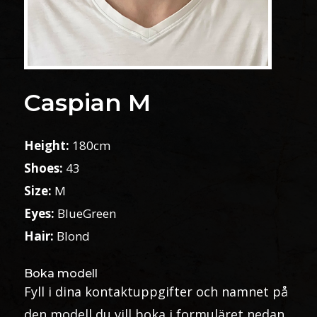
Caspian M
Height:
180cm
Shoes:
43
Size:
M
Eyes:
BlueGreen
Hair:
Blond
Boka modell
Fyll i dina kontaktuppgifter och namnet på
den modell du vill boka i formuläret nedan.