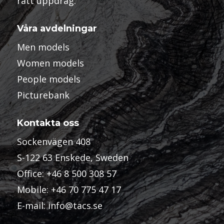
rätt uppdrag.
Våra avdelningar
Men models
Women models
People models
Picturebank
Kontakta oss
Sockenvägen 408
S-122 63 Enskede, Sweden
Office:
+46 8 500 308 57
Mobile:
+46 70 775 47 17
E-mail:
info@tacs.se