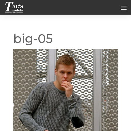
big-05