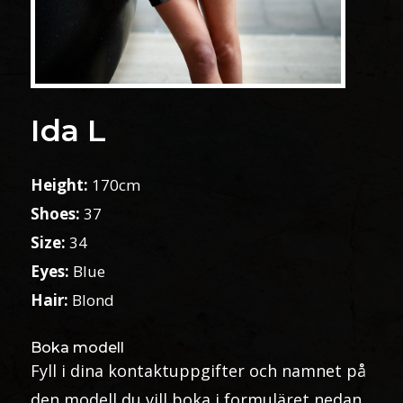
Ida L
Height:
170cm
Shoes:
37
Size:
34
Eyes:
Blue
Hair:
Blond
Boka modell
Fyll i dina kontaktuppgifter och namnet på
den modell du vill boka i formuläret nedan.