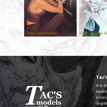
Tac’
Vi är 
karaktä
Vi tror
långsi