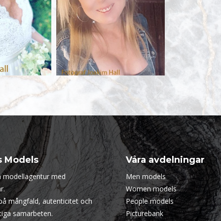
s Models
Våra avdelningar
en modellagentur med
Men models
r.
Women models
 på mångfald, autenticitet och
People models
ktiga samarbeten.
Picturebank