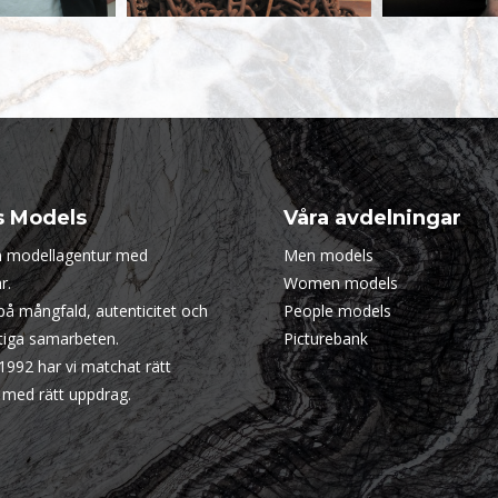
s Models
Våra avdelningar
en modellagentur med
Men models
r.
Women models
 på mångfald, autenticitet och
People models
ktiga samarbeten.
Picturebank
1992 har vi matchat rätt
 med rätt uppdrag.