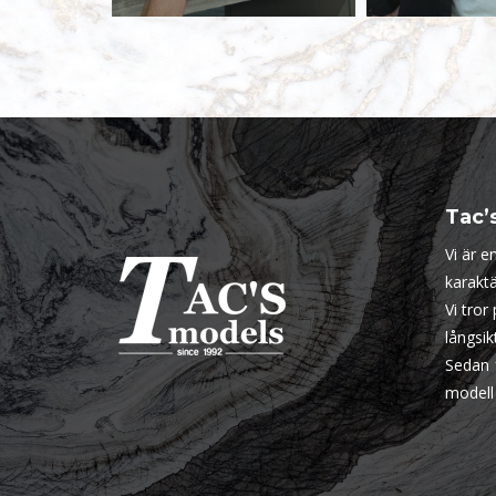
Tac’
Vi är 
karaktä
Vi tror
långsi
Sedan 
modell