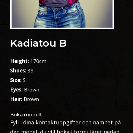
Kadiatou B
Height:
170cm
Shoes:
39
Size:
S
Eyes:
Brown
Hair:
Brown
Boka modell
Fyll i dina kontaktuppgifter och namnet på
den modell du vill boka i formuläret nedan.