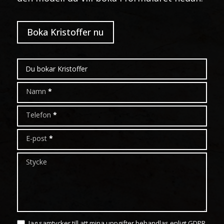
Boka Kristoffer nu
Boka
modell
Namn
*
Telefon
*
E-post
*
Stycke
Jag samtycker till att mina uppgifter behandlas enligt GDPR.