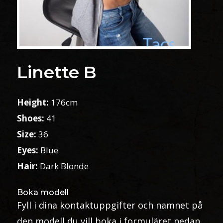
Linette B
Height:
176cm
Shoes:
41
Size:
36
Eyes:
Blue
Hair:
Dark Blonde
Boka modell
Fyll i dina kontaktuppgifter och namnet på
den modell du vill boka i formuläret nedan.