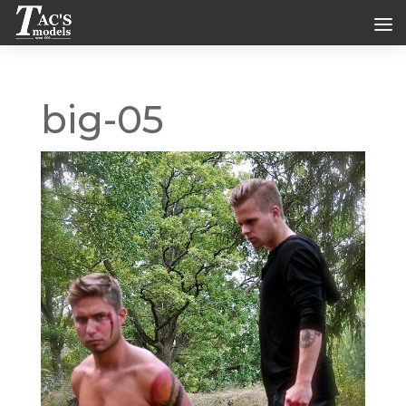
big-05