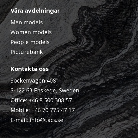
Våra avdelningar
Men models
Women models
People models
Picturebank
Kontakta oss
Sockenvägen 408
S-122 63 Enskede, Sweden
Office:
+46 8 500 308 57
Mobile:
+46 70 775 47 17
E-mail:
info@tacs.se