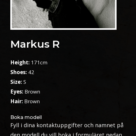
Markus R
Height:
171cm
Shoes:
42
Size:
S
Eyes:
Brown
Hair:
Brown
Boka modell
Fyll i dina kontaktuppgifter och namnet på
den modell du vill boka i formuläret nedan.