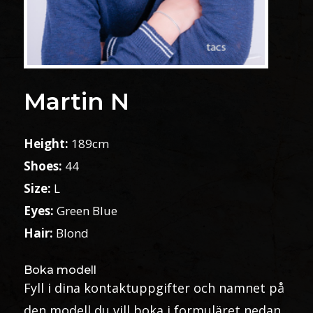
Martin N
Height:
189cm
Shoes:
44
Size:
L
Eyes:
Green Blue
Hair:
Blond
Boka modell
Fyll i dina kontaktuppgifter och namnet på
den modell du vill boka i formuläret nedan.