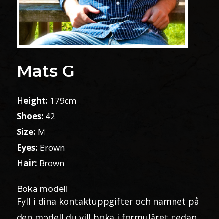
Mats G
Height:
179cm
Shoes:
42
Size:
M
Eyes:
Brown
Hair:
Brown
Boka modell
Fyll i dina kontaktuppgifter och namnet på
den modell du vill boka i formuläret nedan.