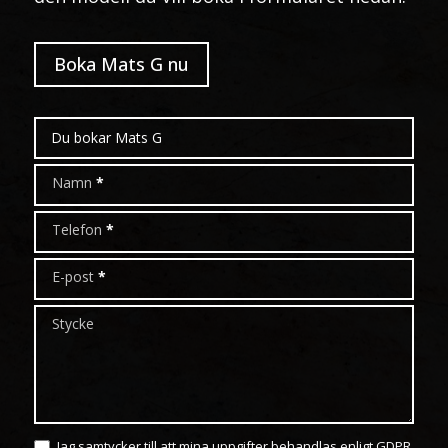
Boka Mats G nu
Boka
modell
Namn
*
Telefon
*
E-post
*
Stycke
Jag samtycker till att mina uppgifter behandlas enligt GDPR.