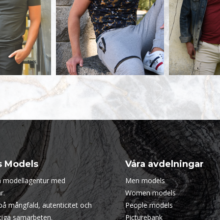
s Models
Våra avdelningar
en modellagentur med
Men models
r.
Women models
 på mångfald, autenticitet och
People models
ktiga samarbeten.
Picturebank