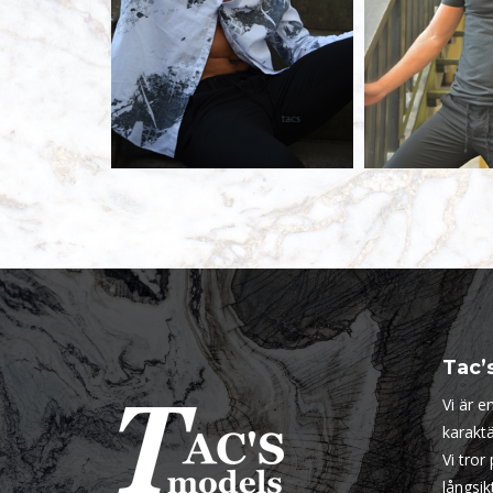
Tac’
Vi är 
karaktä
Vi tror
långsi