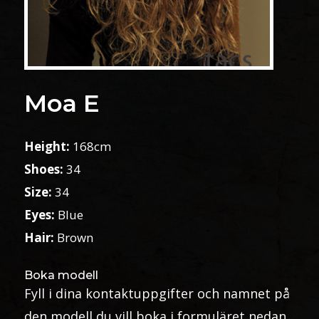
Moa E
Height:
168cm
Shoes:
34
Size:
34
Eyes:
Blue
Hair:
Brown
Boka modell
Fyll i dina kontaktuppgifter och namnet på
den modell du vill boka i formuläret nedan.