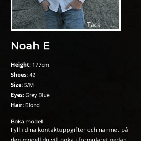
Noah E
Height:
177cm
Shoes:
42
Size:
S/M
Eyes:
Grey Blue
Hair:
Blond
Boka modell
Fyll i dina kontaktuppgifter och namnet på
den modell du vill boka i formuläret nedan.