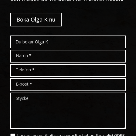
Boka Olga K nu
Boka
modell
Namn
*
Telefon
*
E-post
*
Stycke
Jag samtycker till att mina uppgifter behandlas enligt GDPR.