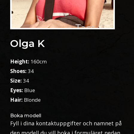
Olga K
Height:
160cm
Shoes:
34
Size:
34
Eyes:
Blue
Hair:
Blonde
Boka modell
Fyll i dina kontaktuppgifter och namnet på
den modell du vill boka i formuläret nedan.