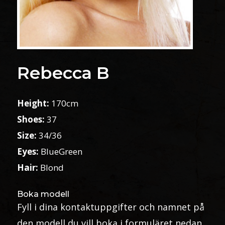
Rebecca B
Height:
170cm
Shoes:
37
Size:
34/36
Eyes:
BlueGreen
Hair:
Blond
Boka modell
Fyll i dina kontaktuppgifter och namnet på
den modell du vill boka i formuläret nedan.