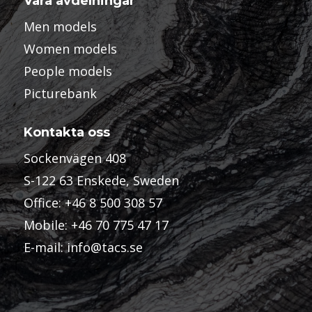
Våra avdelningar
Men models
Women models
People models
Picturebank
Kontakta oss
Sockenvägen 408
S-122 63 Enskede, Sweden
Office:
+46 8 500 308 57
Mobile:
+46 70 775 47 17
E-mail:
info@tacs.se