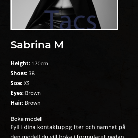
Sabrina M
Height:
170cm
Shoes:
38
Size:
XS
Eyes:
Brown
Hair:
Brown
Boka modell
Fyll i dina kontaktuppgifter och namnet på
den modell du vill boka i formuläret nedan.