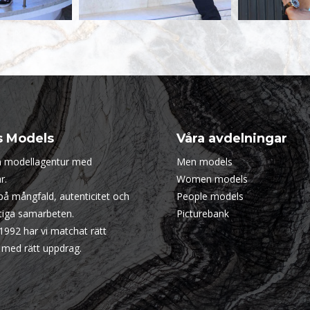
s Models
Våra avdelningar
en modellagentur med
Men models
r.
Women models
 på mångfald, autenticitet och
People models
ktiga samarbeten.
Picturebank
1992 har vi matchat rätt
 med rätt uppdrag.