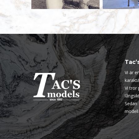
Tac’
Vi är 
karaktä
Vi tror
långsi
Sedan 
modell