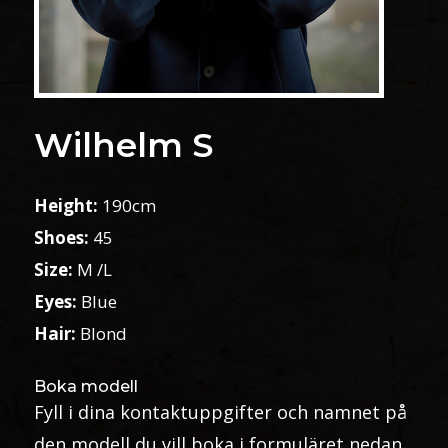
Wilhelm S
Height:
190cm
Shoes:
45
Size:
M /L
Eyes:
Blue
Hair:
Blond
Boka modell
Fyll i dina kontaktuppgifter och namnet på
den modell du vill boka i formuläret nedan.